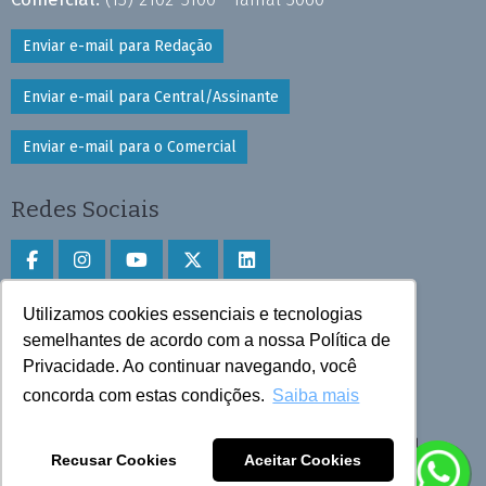
Enviar e-mail para Redação
Enviar e-mail para Central/Assinante
Enviar e-mail para o Comercial
Redes Sociais
Utilizamos cookies essenciais e tecnologias
Faça download do aplicativo
semelhantes de acordo com a nossa Política de
Privacidade. Ao continuar navegando, você
Play Store e App Store
concorda com estas condições.
Saiba mais
Todos os direitos reservados © 2025 Cruzeiro do Sul
Recusar Cookies
Aceitar Cookies