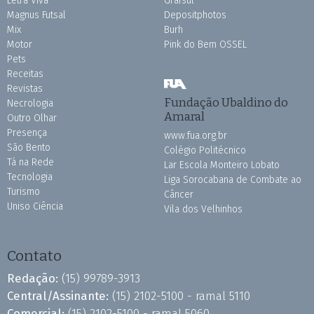
Letra Viva
Grafsul
Magnus Futsal
Depositphotos
Mix
Burh
Motor
Pink do Bem OSSEL
Pets
Receitas
Revistas
Fundação Ubaldino do
Necrologia
Amaral
Outro Olhar
Presença
www.fua.org.br
São Bento
Colégio Politécnico
Tá na Rede
Lar Escola Monteiro Lobato
Tecnologia
Liga Sorocabana de Combate ao
Turismo
Câncer
Uniso Ciência
Vila dos Velhinhos
Contato
Redação:
(15) 99789-3913
Central/Assinante:
(15) 2102-5100 - ramal 5110
Comercial:
(15) 2102-5100 - ramal 5060