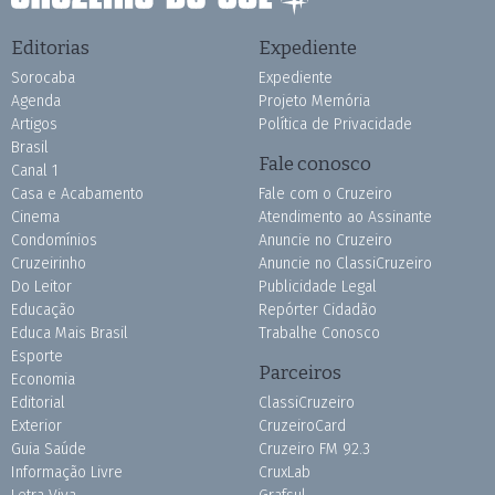
Editorias
Expediente
Sorocaba
Expediente
Agenda
Projeto Memória
Artigos
Política de Privacidade
Brasil
Fale conosco
Canal 1
Casa e Acabamento
Fale com o Cruzeiro
Cinema
Atendimento ao Assinante
Condomínios
Anuncie no Cruzeiro
Cruzeirinho
Anuncie no ClassiCruzeiro
Do Leitor
Publicidade Legal
Educação
Repórter Cidadão
Educa Mais Brasil
Trabalhe Conosco
Esporte
Parceiros
Economia
Editorial
ClassiCruzeiro
Exterior
CruzeiroCard
Guia Saúde
Cruzeiro FM 92.3
Informação Livre
CruxLab