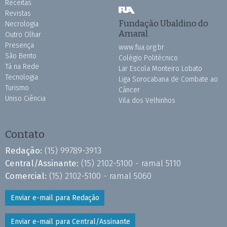
Receitas
Revistas
Fundação Ubaldino do
Necrologia
Amaral
Outro Olhar
Presença
www.fua.org.br
São Bento
Colégio Politécnico
Tá na Rede
Lar Escola Monteiro Lobato
Tecnologia
Liga Sorocabana de Combate ao
Turismo
Câncer
Uniso Ciência
Vila dos Velhinhos
Contato
Redação:
(15) 99789-3913
Central/Assinante:
(15) 2102-5100 - ramal 5110
Comercial:
(15) 2102-5100 - ramal 5060
Enviar e-mail para Redação
Enviar e-mail para Central/Assinante