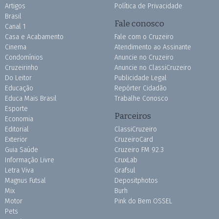
Artigos
Política de Privacidade
Brasil
Fale conosco
Canal 1
Casa e Acabamento
Fale com o Cruzeiro
Cinema
Atendimento ao Assinante
Condomínios
Anuncie no Cruzeiro
Cruzeirinho
Anuncie no ClassiCruzeiro
Do Leitor
Publicidade Legal
Educação
Repórter Cidadão
Educa Mais Brasil
Trabalhe Conosco
Esporte
Parceiros
Economia
Editorial
ClassiCruzeiro
Exterior
CruzeiroCard
Guia Saúde
Cruzeiro FM 92.3
Informação Livre
CruxLab
Letra Viva
Grafsul
Magnus Futsal
Depositphotos
Mix
Burh
Motor
Pink do Bem OSSEL
Pets