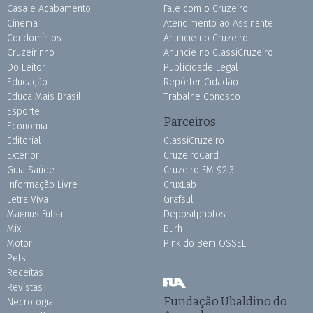
Casa e Acabamento
Fale com o Cruzeiro
Cinema
Atendimento ao Assinante
Condomínios
Anuncie no Cruzeiro
Cruzeirinho
Anuncie no ClassiCruzeiro
Do Leitor
Publicidade Legal
Educação
Repórter Cidadão
Educa Mais Brasil
Trabalhe Conosco
Esporte
Parceiros
Economia
Editorial
ClassiCruzeiro
Exterior
CruzeiroCard
Guia Saúde
Cruzeiro FM 92.3
Informação Livre
CruxLab
Letra Viva
Grafsul
Magnus Futsal
Depositphotos
Mix
Burh
Motor
Pink do Bem OSSEL
Pets
Receitas
Revistas
Fundação Ubaldino do
Necrologia