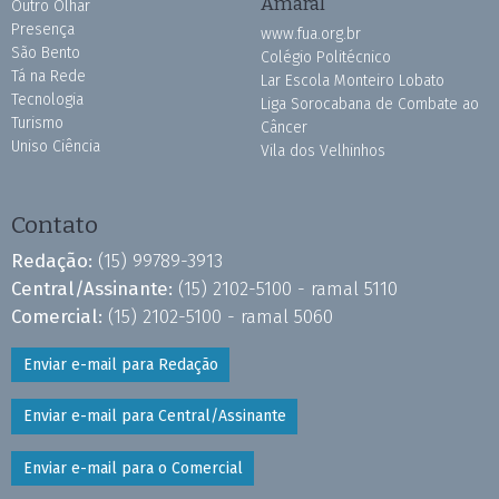
Amaral
Outro Olhar
Presença
www.fua.org.br
São Bento
Colégio Politécnico
Tá na Rede
Lar Escola Monteiro Lobato
Tecnologia
Liga Sorocabana de Combate ao
Turismo
Câncer
Uniso Ciência
Vila dos Velhinhos
Contato
Redação:
(15) 99789-3913
Central/Assinante:
(15) 2102-5100 - ramal 5110
Comercial:
(15) 2102-5100 - ramal 5060
Enviar e-mail para Redação
Enviar e-mail para Central/Assinante
Enviar e-mail para o Comercial