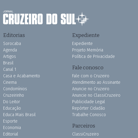
Editorias
Expediente
Sorocaba
Expediente
Agenda
Projeto Memória
Artigos
Política de Privacidade
Brasil
Fale conosco
Canal 1
Casa e Acabamento
Fale com o Cruzeiro
Cinema
Atendimento ao Assinante
Condomínios
Anuncie no Cruzeiro
Cruzeirinho
Anuncie no ClassiCruzeiro
Do Leitor
Publicidade Legal
Educação
Repórter Cidadão
Educa Mais Brasil
Trabalhe Conosco
Esporte
Parceiros
Economia
Editorial
ClassiCruzeiro