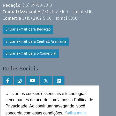
Redação:
(15) 99789-3913
Central/Assinante:
(15) 2102-5100 - ramal 5110
Comercial:
(15) 2102-5100 - ramal 5060
Enviar e-mail para Redação
Enviar e-mail para Central/Assinante
Enviar e-mail para o Comercial
Redes Sociais
Utilizamos cookies essenciais e tecnologias
Faça download do aplicativo
semelhantes de acordo com a nossa Política de
Play Store e App Store
Privacidade. Ao continuar navegando, você
concorda com estas condições.
Saiba mais