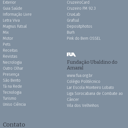
Exterior
CruzeiroCard
Guia Saúde
Cruzeiro FM 92.3
Informação Livre
CruxLab
Letra Viva
Grafsul
Magnus Futsal
Depositphotos
Mix
Burh
Motor
Pink do Bem OSSEL
Pets
Receitas
Revistas
Fundação Ubaldino do
Necrologia
Amaral
Outro Olhar
Presença
www.fua.org.br
São Bento
Colégio Politécnico
Tá na Rede
Lar Escola Monteiro Lobato
Tecnologia
Liga Sorocabana de Combate ao
Turismo
Câncer
Uniso Ciência
Vila dos Velhinhos
Contato