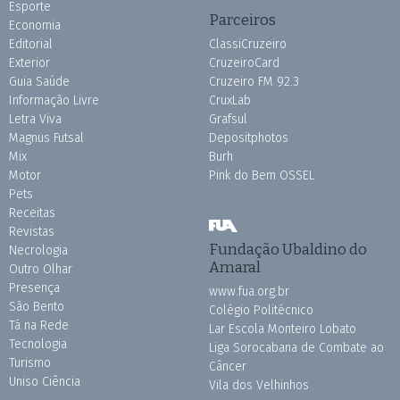
Esporte
Parceiros
Economia
Editorial
ClassiCruzeiro
Exterior
CruzeiroCard
Guia Saúde
Cruzeiro FM 92.3
Informação Livre
CruxLab
Letra Viva
Grafsul
Magnus Futsal
Depositphotos
Mix
Burh
Motor
Pink do Bem OSSEL
Pets
Receitas
Revistas
Fundação Ubaldino do
Necrologia
Amaral
Outro Olhar
Presença
www.fua.org.br
São Bento
Colégio Politécnico
Tá na Rede
Lar Escola Monteiro Lobato
Tecnologia
Liga Sorocabana de Combate ao
Turismo
Câncer
Uniso Ciência
Vila dos Velhinhos