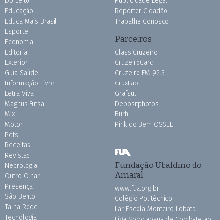
Do Leitor
Publicidade Legal
Educação
Repórter Cidadão
Educa Mais Brasil
Trabalhe Conosco
Esporte
Parceiros
Economia
Editorial
ClassiCruzeiro
Exterior
CruzeiroCard
Guia Saúde
Cruzeiro FM 92.3
Informação Livre
CruxLab
Letra Viva
Grafsul
Magnus Futsal
Depositphotos
Mix
Burh
Motor
Pink do Bem OSSEL
Pets
Receitas
Revistas
Fundação Ubaldino do
Necrologia
Amaral
Outro Olhar
Presença
www.fua.org.br
São Bento
Colégio Politécnico
Tá na Rede
Lar Escola Monteiro Lobato
Tecnologia
Liga Sorocabana de Combate ao