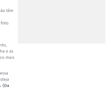
 não têm
foto.
ito,
nha e as
uco mais
 essa
steja
.
(Da