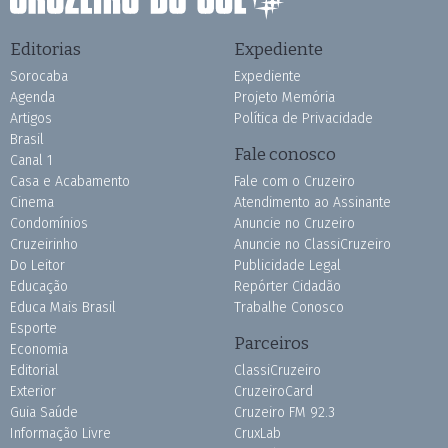
Editorias
Expediente
Sorocaba
Expediente
Agenda
Projeto Memória
Artigos
Política de Privacidade
Brasil
Fale conosco
Canal 1
Casa e Acabamento
Fale com o Cruzeiro
Cinema
Atendimento ao Assinante
Condomínios
Anuncie no Cruzeiro
Cruzeirinho
Anuncie no ClassiCruzeiro
Do Leitor
Publicidade Legal
Educação
Repórter Cidadão
Educa Mais Brasil
Trabalhe Conosco
Esporte
Parceiros
Economia
Editorial
ClassiCruzeiro
Exterior
CruzeiroCard
Guia Saúde
Cruzeiro FM 92.3
Informação Livre
CruxLab