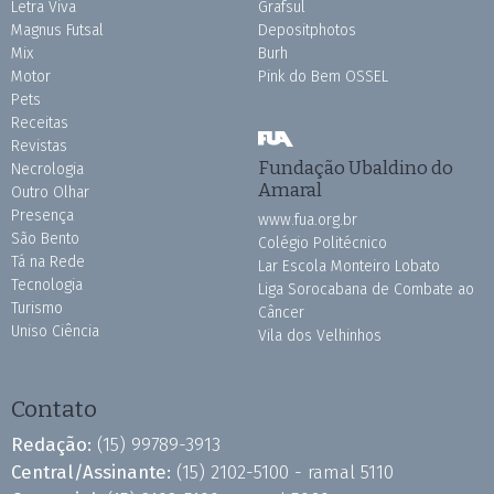
Letra Viva
Grafsul
Magnus Futsal
Depositphotos
Mix
Burh
Motor
Pink do Bem OSSEL
Pets
Receitas
Revistas
Fundação Ubaldino do
Necrologia
Amaral
Outro Olhar
Presença
www.fua.org.br
São Bento
Colégio Politécnico
Tá na Rede
Lar Escola Monteiro Lobato
Tecnologia
Liga Sorocabana de Combate ao
Turismo
Câncer
Uniso Ciência
Vila dos Velhinhos
Contato
Redação:
(15) 99789-3913
Central/Assinante:
(15) 2102-5100 - ramal 5110