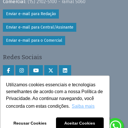
Comercial:
(15) 2102-5100 - ramal 5060
Enviar e-mail para Redação
Enviar e-mail para Central/Assinante
Enviar e-mail para o Comercial
Redes Sociais
Utilizamos cookies essenciais e tecnologias
Faça download do aplicativo
semelhantes de acordo com a nossa Política de
Play Store e App Store
Privacidade. Ao continuar navegando, você
concorda com estas condições.
Saiba mais
Todos os direitos reservados © 2025 Cruzeiro do Sul
Recusar Cookies
Aceitar Cookies