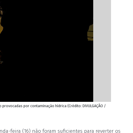
 são provocadas por contaminação hídrica (Crédito: DIVULGAÇÃO /
nda-feira (16) não foram suficientes para reverter os