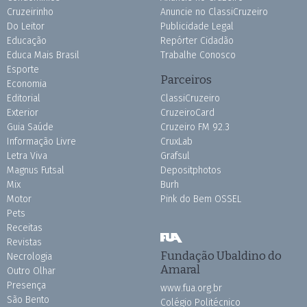
Cruzeirinho
Anuncie no ClassiCruzeiro
Do Leitor
Publicidade Legal
Educação
Repórter Cidadão
Educa Mais Brasil
Trabalhe Conosco
Esporte
Parceiros
Economia
Editorial
ClassiCruzeiro
Exterior
CruzeiroCard
Guia Saúde
Cruzeiro FM 92.3
Informação Livre
CruxLab
Letra Viva
Grafsul
Magnus Futsal
Depositphotos
Mix
Burh
Motor
Pink do Bem OSSEL
Pets
Receitas
Revistas
Fundação Ubaldino do
Necrologia
Amaral
Outro Olhar
Presença
www.fua.org.br
São Bento
Colégio Politécnico