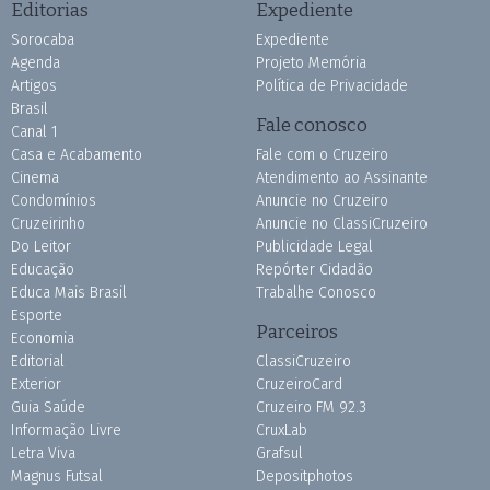
Editorias
Expediente
Sorocaba
Expediente
Agenda
Projeto Memória
Artigos
Política de Privacidade
Brasil
Fale conosco
Canal 1
Casa e Acabamento
Fale com o Cruzeiro
Cinema
Atendimento ao Assinante
Condomínios
Anuncie no Cruzeiro
Cruzeirinho
Anuncie no ClassiCruzeiro
Do Leitor
Publicidade Legal
Educação
Repórter Cidadão
Educa Mais Brasil
Trabalhe Conosco
Esporte
Parceiros
Economia
Editorial
ClassiCruzeiro
Exterior
CruzeiroCard
Guia Saúde
Cruzeiro FM 92.3
Informação Livre
CruxLab
Letra Viva
Grafsul
Magnus Futsal
Depositphotos