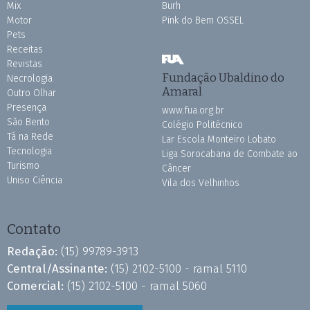
Mix
Burh
Motor
Pink do Bem OSSEL
Pets
Receitas
Revistas
Fundação Ubaldino do
Necrologia
Amaral
Outro Olhar
Presença
www.fua.org.br
São Bento
Colégio Politécnico
Tá na Rede
Lar Escola Monteiro Lobato
Tecnologia
Liga Sorocabana de Combate ao
Turismo
Câncer
Uniso Ciência
Vila dos Velhinhos
Contato
Redação:
(15) 99789-3913
Central/Assinante:
(15) 2102-5100 - ramal 5110
Comercial:
(15) 2102-5100 - ramal 5060