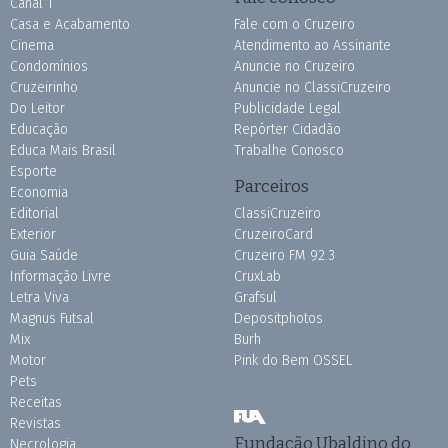
Canal 1
Casa e Acabamento
Fale com o Cruzeiro
Cinema
Atendimento ao Assinante
Condomínios
Anuncie no Cruzeiro
Cruzeirinho
Anuncie no ClassiCruzeiro
Do Leitor
Publicidade Legal
Educação
Repórter Cidadão
Educa Mais Brasil
Trabalhe Conosco
Esporte
Parceiros
Economia
Editorial
ClassiCruzeiro
Exterior
CruzeiroCard
Guia Saúde
Cruzeiro FM 92.3
Informação Livre
CruxLab
Letra Viva
Grafsul
Magnus Futsal
Depositphotos
Mix
Burh
Motor
Pink do Bem OSSEL
Pets
Receitas
Revistas
Fundação Ubaldino do
Necrologia