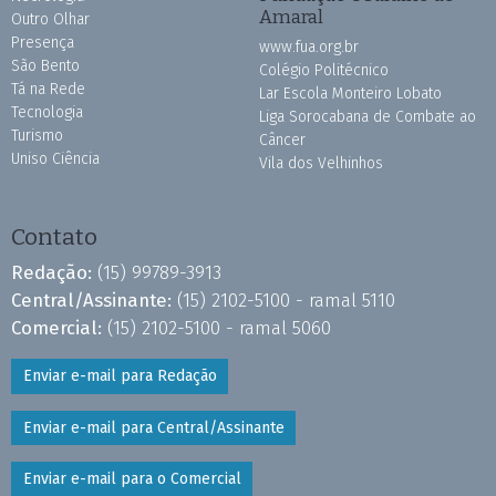
Amaral
Outro Olhar
Presença
www.fua.org.br
São Bento
Colégio Politécnico
Tá na Rede
Lar Escola Monteiro Lobato
Tecnologia
Liga Sorocabana de Combate ao
Turismo
Câncer
Uniso Ciência
Vila dos Velhinhos
Contato
Redação:
(15) 99789-3913
Central/Assinante:
(15) 2102-5100 - ramal 5110
Comercial:
(15) 2102-5100 - ramal 5060
Enviar e-mail para Redação
Enviar e-mail para Central/Assinante
Enviar e-mail para o Comercial