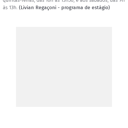
quintas-feiras, das 10h às 15h30, e aos sábados, das 9h
às 13h.
(Livian Regaçoni - programa de estágio)