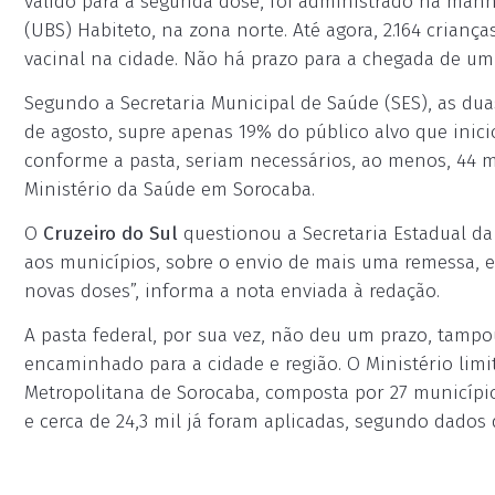
válido para a segunda dose, foi administrado na manh
(UBS) Habiteto, na zona norte. Até agora, 2.164 crianç
vacinal na cidade. Não há prazo para a chegada de um
Segundo a Secretaria Municipal de Saúde (SES), as du
de agosto, supre apenas 19% do público alvo que inicio
conforme a pasta, seriam necessários, ao menos, 44 m
Ministério da Saúde em Sorocaba.
O
Cruzeiro do Sul
questionou a Secretaria Estadual da
aos municípios, sobre o envio de mais uma remessa, e
novas doses”, informa a nota enviada à redação.
A pasta federal, por sua vez, não deu um prazo, tampo
encaminhado para a cidade e região. O Ministério limit
Metropolitana de Sorocaba, composta por 27 município
e cerca de 24,3 mil já foram aplicadas, segundo dado