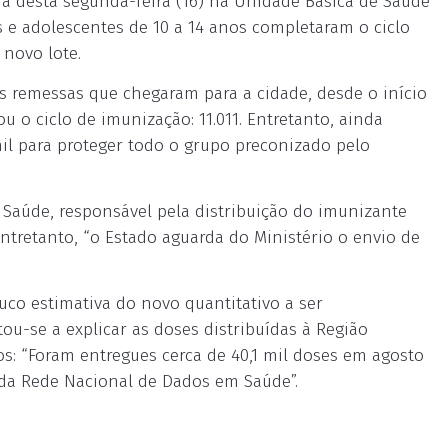
ã desta segunda-feira (16) na Unidade Básica de Saúde
as e adolescentes de 10 a 14 anos completaram o ciclo
 novo lote.
as remessas que chegaram para a cidade, desde o início
u o ciclo de imunização: 11.011. Entretanto, ainda
il para proteger todo o grupo preconizado pelo
 Saúde, responsável pela distribuição do imunizante
ntretanto, “o Estado aguarda do Ministério o envio de
uco estimativa do novo quantitativo a ser
ou-se a explicar as doses distribuídas à Região
s: “Foram entregues cerca de 40,1 mil doses em agosto
s da Rede Nacional de Dados em Saúde”.