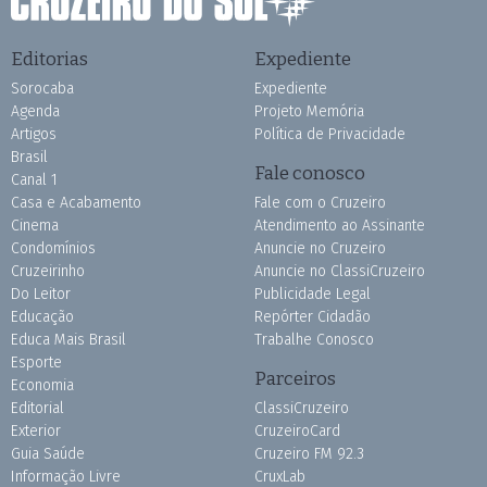
Editorias
Expediente
Sorocaba
Expediente
Agenda
Projeto Memória
Artigos
Política de Privacidade
Brasil
Fale conosco
Canal 1
Casa e Acabamento
Fale com o Cruzeiro
Cinema
Atendimento ao Assinante
Condomínios
Anuncie no Cruzeiro
Cruzeirinho
Anuncie no ClassiCruzeiro
Do Leitor
Publicidade Legal
Educação
Repórter Cidadão
Educa Mais Brasil
Trabalhe Conosco
Esporte
Parceiros
Economia
Editorial
ClassiCruzeiro
Exterior
CruzeiroCard
Guia Saúde
Cruzeiro FM 92.3
Informação Livre
CruxLab