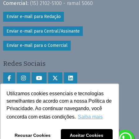
Comercial:
(15) 2102-5100 - ramal 5060
Enviar e-mail para Redação
Enviar e-mail para Central/Assinante
Enviar e-mail para o Comercial
Redes Sociais
Utilizamos cookies essenciais e tecnologias
Faça download do aplicativo
semelhantes de acordo com a nossa Política de
Play Store e App Store
Privacidade. Ao continuar navegando, você
concorda com estas condições.
Saiba mais
Todos os direitos reservados © 2025 Cruzeiro do Sul
Recusar Cookies
Aceitar Cookies