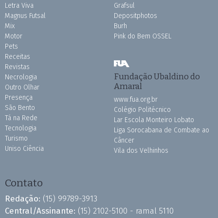
Letra Viva
Grafsul
Magnus Futsal
Depositphotos
Mix
Burh
Motor
Pink do Bem OSSEL
Pets
Receitas
Revistas
Fundação Ubaldino do
Necrologia
Amaral
Outro Olhar
Presença
www.fua.org.br
São Bento
Colégio Politécnico
Tá na Rede
Lar Escola Monteiro Lobato
Tecnologia
Liga Sorocabana de Combate ao
Turismo
Câncer
Uniso Ciência
Vila dos Velhinhos
Contato
Redação:
(15) 99789-3913
Central/Assinante:
(15) 2102-5100 - ramal 5110