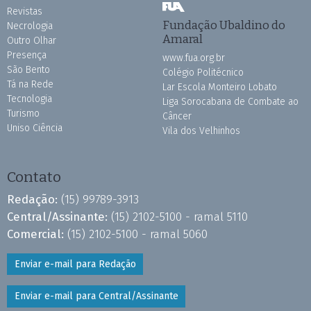
Revistas
Fundação Ubaldino do
Necrologia
Amaral
Outro Olhar
Presença
www.fua.org.br
São Bento
Colégio Politécnico
Tá na Rede
Lar Escola Monteiro Lobato
Tecnologia
Liga Sorocabana de Combate ao
Turismo
Câncer
Uniso Ciência
Vila dos Velhinhos
Contato
Redação:
(15) 99789-3913
Central/Assinante:
(15) 2102-5100 - ramal 5110
Comercial:
(15) 2102-5100 - ramal 5060
Enviar e-mail para Redação
Enviar e-mail para Central/Assinante