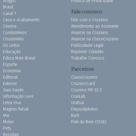
Artigos
Política de Privacidade
Brasil
Fale conosco
Canal 1
Casa e Acabamento
Fale com o Cruzeiro
Cinema
Atendimento ao Assinante
Condomínios
Anuncie no Cruzeiro
Cruzeirinho
Anuncie no ClassiCruzeiro
Do Leitor
Publicidade Legal
Educação
Repórter Cidadão
Educa Mais Brasil
Trabalhe Conosco
Esporte
Parceiros
Economia
Editorial
ClassiCruzeiro
Exterior
CruzeiroCard
Guia Saúde
Cruzeiro FM 92.3
Informação Livre
CruxLab
Letra Viva
Grafsul
Magnus Futsal
Depositphotos
Mix
Burh
Motor
Pink do Bem OSSEL
Pets
Receitas