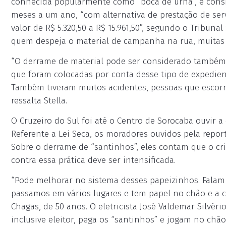
conhecida popularmente como “boca de urna”, é consid
meses a um ano, “com alternativa de prestação de se
valor de R$ 5.320,50 a R$ 15.961,50”, segundo o Tribunal
quem despeja o material de campanha na rua, muitas 
“O derrame de material pode ser considerado também c
que foram colocadas por conta desse tipo de expedient
Também tiveram muitos acidentes, pessoas que escorr
ressalta Stella.
O Cruzeiro do Sul foi até o Centro de Sorocaba ouvir a 
Referente a Lei Seca, os moradores ouvidos pela repor
Sobre o derrame de “santinhos”, eles contam que o cri
contra essa prática deve ser intensificada.
“Pode melhorar no sistema desses papeizinhos. Falam
passamos em vários lugares e tem papel no chão e a ci
Chagas, de 50 anos. O eletricista José Valdemar Silvéri
inclusive eleitor, pega os “santinhos” e jogam no chã