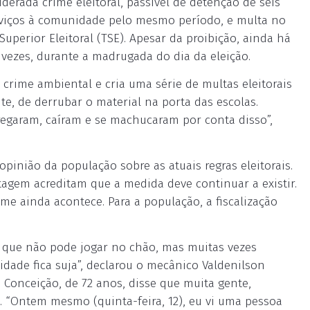
erada crime eleitoral, passível de detenção de seis
rviços à comunidade pelo mesmo período, e multa no
 Superior Eleitoral (TSE). Apesar da proibição, ainda há
vezes, durante a madrugada do dia da eleição.
rime ambiental e cria uma série de multas eleitorais
e, de derrubar o material na porta das escolas.
egaram, caíram e se machucaram por conta disso”,
opinião da população sobre as atuais regras eleitorais.
tagem acreditam que a medida deve continuar a existir.
me ainda acontece. Para a população, a fiscalização
 que não pode jogar no chão, mas muitas vezes
dade fica suja”, declarou o mecânico Valdenilson
o Conceição, de 72 anos, disse que muita gente,
o. “Ontem mesmo (quinta-feira, 12), eu vi uma pessoa