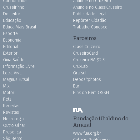
Condomínios
Anuncie no Cruzeiro
Cruzeirinho
Anuncie no ClassiCruzeiro
Do Leitor
Publicidade Legal
Educação
Repórter Cidadão
Educa Mais Brasil
Trabalhe Conosco
Esporte
Parceiros
Economia
Editorial
ClassiCruzeiro
Exterior
CruzeiroCard
Guia Saúde
Cruzeiro FM 92.3
Informação Livre
CruxLab
Letra Viva
Grafsul
Magnus Futsal
Depositphotos
Mix
Burh
Motor
Pink do Bem OSSEL
Pets
Receitas
Revistas
Fundação Ubaldino do
Necrologia
Amaral
Outro Olhar
Presença
www.fua.org.br
São Bento
Colégio Politécnico