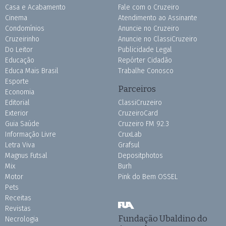
Casa e Acabamento
Fale com o Cruzeiro
Cinema
Atendimento ao Assinante
Condomínios
Anuncie no Cruzeiro
Cruzeirinho
Anuncie no ClassiCruzeiro
Do Leitor
Publicidade Legal
Educação
Repórter Cidadão
Educa Mais Brasil
Trabalhe Conosco
Esporte
Parceiros
Economia
Editorial
ClassiCruzeiro
Exterior
CruzeiroCard
Guia Saúde
Cruzeiro FM 92.3
Informação Livre
CruxLab
Letra Viva
Grafsul
Magnus Futsal
Depositphotos
Mix
Burh
Motor
Pink do Bem OSSEL
Pets
Receitas
Revistas
Fundação Ubaldino do
Necrologia