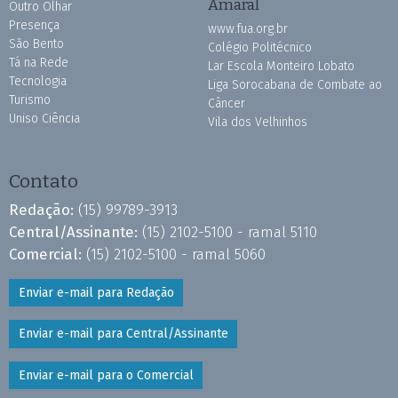
Amaral
Outro Olhar
Presença
www.fua.org.br
São Bento
Colégio Politécnico
Tá na Rede
Lar Escola Monteiro Lobato
Tecnologia
Liga Sorocabana de Combate ao
Turismo
Câncer
Uniso Ciência
Vila dos Velhinhos
Contato
Redação:
(15) 99789-3913
Central/Assinante:
(15) 2102-5100 - ramal 5110
Comercial:
(15) 2102-5100 - ramal 5060
Enviar e-mail para Redação
Enviar e-mail para Central/Assinante
Enviar e-mail para o Comercial