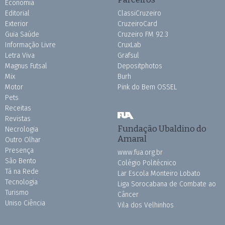
Economia
Editorial
ClassiCruzeiro
Exterior
CruzeiroCard
Guia Saúde
Cruzeiro FM 92.3
Informação Livre
CruxLab
Letra Viva
Grafsul
Magnus Futsal
Depositphotos
Mix
Burh
Motor
Pink do Bem OSSEL
Pets
Receitas
Revistas
Fundação Ubaldino do
Necrologia
Amaral
Outro Olhar
Presença
www.fua.org.br
São Bento
Colégio Politécnico
Tá na Rede
Lar Escola Monteiro Lobato
Tecnologia
Liga Sorocabana de Combate ao
Turismo
Câncer
Uniso Ciência
Vila dos Velhinhos