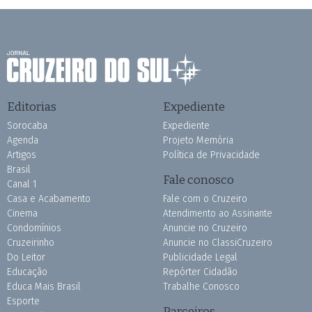
Editorias
Expediente
Sorocaba
Expediente
Agenda
Projeto Memória
Artigos
Política de Privacidade
Brasil
Fale conosco
Canal 1
Casa e Acabamento
Fale com o Cruzeiro
Cinema
Atendimento ao Assinante
Condomínios
Anuncie no Cruzeiro
Cruzeirinho
Anuncie no ClassiCruzeiro
Do Leitor
Publicidade Legal
Educação
Repórter Cidadão
Educa Mais Brasil
Trabalhe Conosco
Esporte
Parceiros