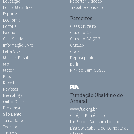
Educação
Repórter Cidadão
Educa Mais Brasil
Trabalhe Conosco
Esporte
Parceiros
Economia
Editorial
ClassiCruzeiro
Exterior
CruzeiroCard
Guia Saúde
Cruzeiro FM 92.3
Informação Livre
CruxLab
Letra Viva
Grafsul
Magnus Futsal
Depositphotos
Mix
Burh
Motor
Pink do Bem OSSEL
Pets
Receitas
Revistas
Fundação Ubaldino do
Necrologia
Amaral
Outro Olhar
Presença
www.fua.org.br
São Bento
Colégio Politécnico
Tá na Rede
Lar Escola Monteiro Lobato
Tecnologia
Liga Sorocabana de Combate ao
Turismo