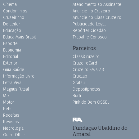
Cinema
Atendimento ao Assinante
Condomínios
Anuncie no Cruzeiro
Cruzeirinho
Anuncie no ClassiCruzeiro
Do Leitor
Publicidade Legal
Educação
Repórter Cidadão
Educa Mais Brasil
Trabalhe Conosco
Esporte
Parceiros
Economia
Editorial
ClassiCruzeiro
Exterior
CruzeiroCard
Guia Saúde
Cruzeiro FM 92.3
Informação Livre
CruxLab
Letra Viva
Grafsul
Magnus Futsal
Depositphotos
Mix
Burh
Motor
Pink do Bem OSSEL
Pets
Receitas
Revistas
Fundação Ubaldino do
Necrologia
Amaral
Outro Olhar