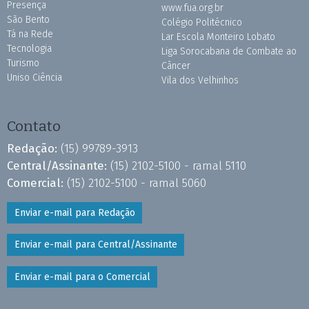
Presença
www.fua.org.br
São Bento
Colégio Politécnico
Tá na Rede
Lar Escola Monteiro Lobato
Tecnologia
Liga Sorocabana de Combate ao
Turismo
Câncer
Uniso Ciência
Vila dos Velhinhos
Contato
Redação:
(15) 99789-3913
Central/Assinante:
(15) 2102-5100 - ramal 5110
Comercial:
(15) 2102-5100 - ramal 5060
Enviar e-mail para Redação
Enviar e-mail para Central/Assinante
Enviar e-mail para o Comercial