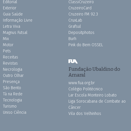
Editorial
ClassiCruzeiro
Exterior
CruzeiroCard
Guia Saúde
Cruzeiro FM 92.3
Informação Livre
CruxLab
Letra Viva
Grafsul
Magnus Futsal
Depositphotos
Mix
Burh
Motor
Pink do Bem OSSEL
Pets
Receitas
Revistas
Fundação Ubaldino do
Necrologia
Amaral
Outro Olhar
Presença
www.fua.org.br
São Bento
Colégio Politécnico
Tá na Rede
Lar Escola Monteiro Lobato
Tecnologia
Liga Sorocabana de Combate ao
Turismo
Câncer
Uniso Ciência
Vila dos Velhinhos