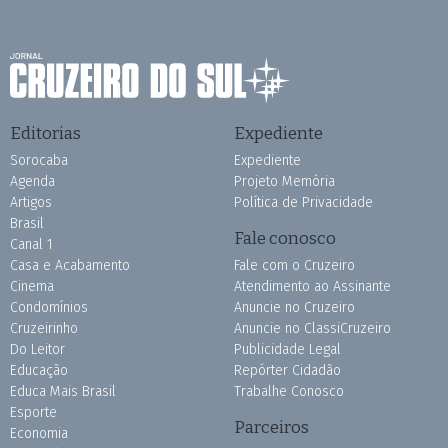
Editorias
Expediente
Sorocaba
Expediente
Agenda
Projeto Memória
Artigos
Política de Privacidade
Brasil
Fale conosco
Canal 1
Casa e Acabamento
Fale com o Cruzeiro
Cinema
Atendimento ao Assinante
Condomínios
Anuncie no Cruzeiro
Cruzeirinho
Anuncie no ClassiCruzeiro
Do Leitor
Publicidade Legal
Educação
Repórter Cidadão
Educa Mais Brasil
Trabalhe Conosco
Esporte
Parceiros
Economia