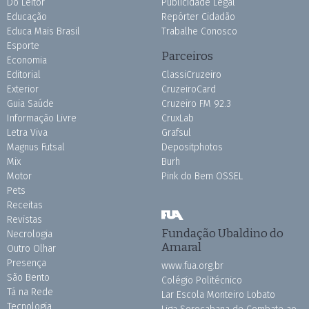
Do Leitor
Publicidade Legal
Educação
Repórter Cidadão
Educa Mais Brasil
Trabalhe Conosco
Esporte
Parceiros
Economia
Editorial
ClassiCruzeiro
Exterior
CruzeiroCard
Guia Saúde
Cruzeiro FM 92.3
Informação Livre
CruxLab
Letra Viva
Grafsul
Magnus Futsal
Depositphotos
Mix
Burh
Motor
Pink do Bem OSSEL
Pets
Receitas
Revistas
Fundação Ubaldino do
Necrologia
Amaral
Outro Olhar
Presença
www.fua.org.br
São Bento
Colégio Politécnico
Tá na Rede
Lar Escola Monteiro Lobato
Tecnologia