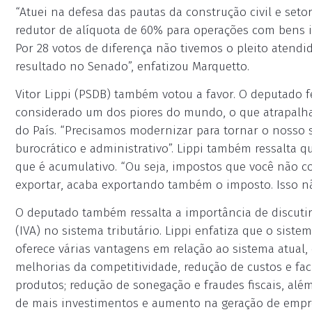
“Atuei na defesa das pautas da construção civil e set
redutor de alíquota de 60% para operações com bens i
Por 28 votos de diferença não tivemos o pleito atendi
resultado no Senado”, enfatizou Marquetto.
Vitor Lippi (PSDB) também votou a favor. O deputado fe
considerado um dos piores do mundo, o que atrapalha
do País. “Precisamos modernizar para tornar o nosso 
burocrático e administrativo”. Lippi também ressalta q
que é acumulativo. “Ou seja, impostos que você não co
exportar, acaba exportando também o imposto. Isso n
O deputado também ressalta a importância de discuti
(IVA) no sistema tributário. Lippi enfatiza que o sis
oferece várias vantagens em relação ao sistema atual,
melhorias da competitividade, redução de custos e fa
produtos; redução de sonegação e fraudes fiscais, al
de mais investimentos e aumento na geração de empr