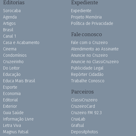
Editorias
Expediente
Sorocaba
Expediente
Agenda
Projeto Memória
Artigos
Política de Privacidade
Brasil
Fale conosco
Canal 1
Casa e Acabamento
Fale com o Cruzeiro
Cinema
Atendimento ao Assinante
Condomínios
Anuncie no Cruzeiro
Cruzeirinho
Anuncie no ClassiCruzeiro
Do Leitor
Publicidade Legal
Educação
Repórter Cidadão
Educa Mais Brasil
Trabalhe Conosco
Esporte
Parceiros
Economia
Editorial
ClassiCruzeiro
Exterior
CruzeiroCard
Guia Saúde
Cruzeiro FM 92.3
Informação Livre
CruxLab
Letra Viva
Grafsul
Magnus Futsal
Depositphotos