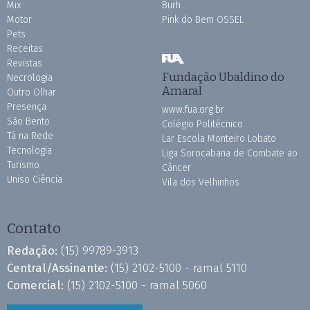
Mix
Burh
Motor
Pink do Bem OSSEL
Pets
Receitas
Revistas
Fundação Ubaldino do
Necrologia
Amaral
Outro Olhar
Presença
www.fua.org.br
São Bento
Colégio Politécnico
Tá na Rede
Lar Escola Monteiro Lobato
Tecnologia
Liga Sorocabana de Combate ao
Turismo
Câncer
Uniso Ciência
Vila dos Velhinhos
Contato
Redação:
(15) 99789-3913
Central/Assinante:
(15) 2102-5100 - ramal 5110
Comercial:
(15) 2102-5100 - ramal 5060