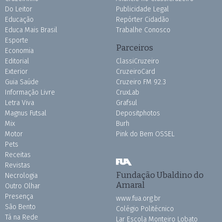
Do Leitor
Publicidade Legal
Educação
Repórter Cidadão
Educa Mais Brasil
Trabalhe Conosco
Esporte
Parceiros
Economia
Editorial
ClassiCruzeiro
Exterior
CruzeiroCard
Guia Saúde
Cruzeiro FM 92.3
Informação Livre
CruxLab
Letra Viva
Grafsul
Magnus Futsal
Depositphotos
Mix
Burh
Motor
Pink do Bem OSSEL
Pets
Receitas
Revistas
Fundação Ubaldino do
Necrologia
Amaral
Outro Olhar
Presença
www.fua.org.br
São Bento
Colégio Politécnico
Tá na Rede
Lar Escola Monteiro Lobato