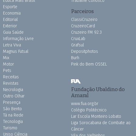
Educa Mais Brasil
Trabalhe Conosco
Esporte
Parceiros
Economia
Editorial
ClassiCruzeiro
Exterior
CruzeiroCard
Guia Saúde
Cruzeiro FM 92.3
Informação Livre
CruxLab
Letra Viva
Grafsul
Magnus Futsal
Depositphotos
Mix
Burh
Motor
Pink do Bem OSSEL
Pets
Receitas
Revistas
Fundação Ubaldino do
Necrologia
Amaral
Outro Olhar
Presença
www.fua.org.br
São Bento
Colégio Politécnico
Tá na Rede
Lar Escola Monteiro Lobato
Tecnologia
Liga Sorocabana de Combate ao
Turismo
Câncer
Uniso Ciência
Vila dos Velhinhos