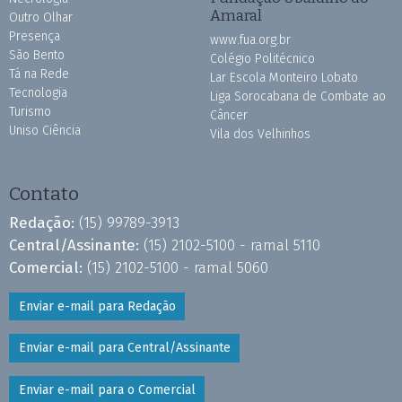
Amaral
Outro Olhar
Presença
www.fua.org.br
São Bento
Colégio Politécnico
Tá na Rede
Lar Escola Monteiro Lobato
Tecnologia
Liga Sorocabana de Combate ao
Turismo
Câncer
Uniso Ciência
Vila dos Velhinhos
Contato
Redação:
(15) 99789-3913
Central/Assinante:
(15) 2102-5100 - ramal 5110
Comercial:
(15) 2102-5100 - ramal 5060
Enviar e-mail para Redação
Enviar e-mail para Central/Assinante
Enviar e-mail para o Comercial