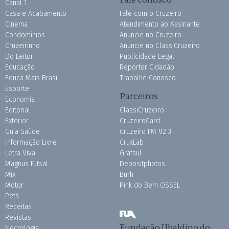
Canal 1
Casa e Acabamento
Fale com o Cruzeiro
Cinema
Atendimento ao Assinante
Condomínios
Anuncie no Cruzeiro
Cruzeirinho
Anuncie no ClassiCruzeiro
Do Leitor
Publicidade Legal
Educação
Repórter Cidadão
Educa Mais Brasil
Trabalhe Conosco
Esporte
Parceiros
Economia
Editorial
ClassiCruzeiro
Exterior
CruzeiroCard
Guia Saúde
Cruzeiro FM 92.3
Informação Livre
CruxLab
Letra Viva
Grafsul
Magnus Futsal
Depositphotos
Mix
Burh
Motor
Pink do Bem OSSEL
Pets
Receitas
Revistas
Fundação Ubaldino do
Necrologia