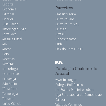
Esporte
Parceiros
Economia
Editorial
ClassiCruzeiro
Exterior
CruzeiroCard
Guia Saúde
Cruzeiro FM 92.3
Informação Livre
CruxLab
Letra Viva
Grafsul
Magnus Futsal
Depositphotos
Mix
Burh
Motor
Pink do Bem OSSEL
Pets
Receitas
Revistas
Fundação Ubaldino do
Necrologia
Amaral
Outro Olhar
Presença
www.fua.org.br
São Bento
Colégio Politécnico
Tá na Rede
Lar Escola Monteiro Lobato
Tecnologia
Liga Sorocabana de Combate ao
Turismo
Câncer
Uniso Ciência
Vila dos Velhinhos