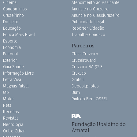
Cinema
Atendimento ao Assinante
Condomínios
Anuncie no Cruzeiro
Cruzeirinho
Anuncie no ClassiCruzeiro
Do Leitor
Publicidade Legal
Educação
Repórter Cidadão
Educa Mais Brasil
Trabalhe Conosco
Esporte
Parceiros
Economia
Editorial
ClassiCruzeiro
Exterior
CruzeiroCard
Guia Saúde
Cruzeiro FM 92.3
Informação Livre
CruxLab
Letra Viva
Grafsul
Magnus Futsal
Depositphotos
Mix
Burh
Motor
Pink do Bem OSSEL
Pets
Receitas
Revistas
Fundação Ubaldino do
Necrologia
Amaral
Outro Olhar