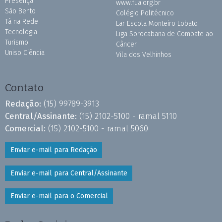
Presença
www.fua.org.br
São Bento
Colégio Politécnico
Tá na Rede
Lar Escola Monteiro Lobato
Tecnologia
Liga Sorocabana de Combate ao
Turismo
Câncer
Uniso Ciência
Vila dos Velhinhos
Contato
Redação:
(15) 99789-3913
Central/Assinante:
(15) 2102-5100 - ramal 5110
Comercial:
(15) 2102-5100 - ramal 5060
Enviar e-mail para Redação
Enviar e-mail para Central/Assinante
Enviar e-mail para o Comercial