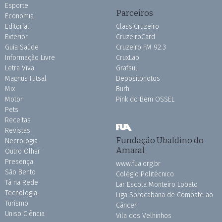
Esporte
Parceiros
Economia
Editorial
ClassiCruzeiro
Exterior
CruzeiroCard
Guia Saúde
Cruzeiro FM 92.3
Informação Livre
CruxLab
Letra Viva
Grafsul
Magnus Futsal
Depositphotos
Mix
Burh
Motor
Pink do Bem OSSEL
Pets
Receitas
Revistas
Fundação Ubaldino do
Necrologia
Amaral
Outro Olhar
Presença
www.fua.org.br
São Bento
Colégio Politécnico
Tá na Rede
Lar Escola Monteiro Lobato
Tecnologia
Liga Sorocabana de Combate ao
Turismo
Câncer
Uniso Ciência
Vila dos Velhinhos