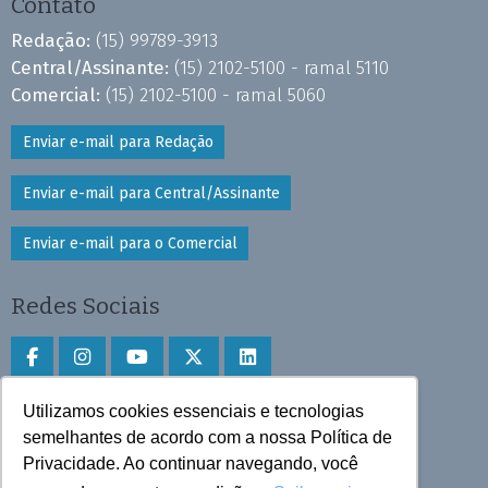
Contato
Redação:
(15) 99789-3913
Central/Assinante:
(15) 2102-5100 - ramal 5110
Comercial:
(15) 2102-5100 - ramal 5060
Enviar e-mail para Redação
Enviar e-mail para Central/Assinante
Enviar e-mail para o Comercial
Redes Sociais
Utilizamos cookies essenciais e tecnologias
Faça download do aplicativo
semelhantes de acordo com a nossa Política de
Privacidade. Ao continuar navegando, você
Play Store e App Store