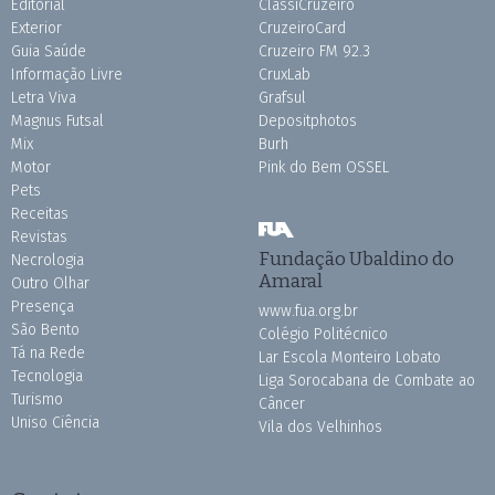
Editorial
ClassiCruzeiro
Exterior
CruzeiroCard
Guia Saúde
Cruzeiro FM 92.3
Informação Livre
CruxLab
Letra Viva
Grafsul
Magnus Futsal
Depositphotos
Mix
Burh
Motor
Pink do Bem OSSEL
Pets
Receitas
Revistas
Fundação Ubaldino do
Necrologia
Amaral
Outro Olhar
Presença
www.fua.org.br
São Bento
Colégio Politécnico
Tá na Rede
Lar Escola Monteiro Lobato
Tecnologia
Liga Sorocabana de Combate ao
Turismo
Câncer
Uniso Ciência
Vila dos Velhinhos