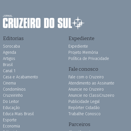
Editorias
Expediente
Sorocaba
Expediente
Agenda
Projeto Memória
Artigos
Política de Privacidade
Brasil
Fale conosco
Canal 1
Casa e Acabamento
Fale com o Cruzeiro
Cinema
Atendimento ao Assinante
Condomínios
Anuncie no Cruzeiro
Cruzeirinho
Anuncie no ClassiCruzeiro
Do Leitor
Publicidade Legal
Educação
Repórter Cidadão
Educa Mais Brasil
Trabalhe Conosco
Esporte
Parceiros
Economia