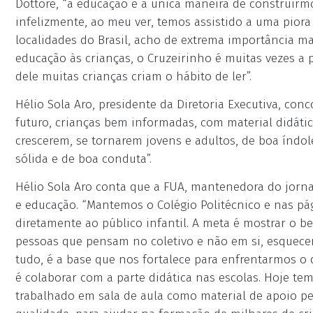
Dottore, “a educação é a única maneira de construirm
infelizmente, ao meu ver, temos assistido a uma piora
localidades do Brasil, acho de extrema importância ma
educação às crianças, o Cruzeirinho é muitas vezes a 
dele muitas crianças criam o hábito de ler”.
Hélio Sola Aro, presidente da Diretoria Executiva, con
futuro, crianças bem informadas, com material didáti
crescerem, se tornarem jovens e adultos, de boa índol
sólida e de boa conduta”.
Hélio Sola Aro conta que a FUA, mantenedora do jornal
e educação. “Mantemos o Colégio Politécnico e nas pá
diretamente ao público infantil. A meta é mostrar o 
pessoas que pensam no coletivo e não em si, esquecend
tudo, é a base que nos fortalece para enfrentarmos o 
é colaborar com a parte didática nas escolas. Hoje t
trabalhado em sala de aula como material de apoio p