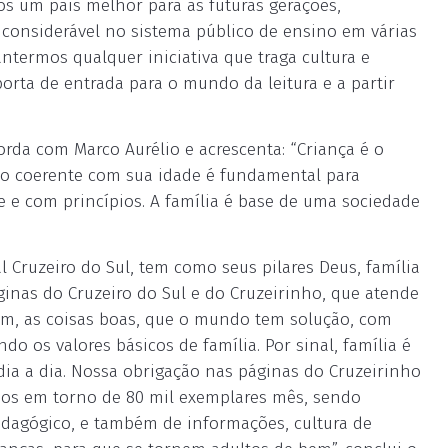
os um país melhor para as futuras gerações,
 considerável no sistema público de ensino em várias
ntermos qualquer iniciativa que traga cultura e
porta de entrada para o mundo da leitura e a partir
corda com Marco Aurélio e acrescenta: “Criança é o
co coerente com sua idade é fundamental para
e e com princípios. A família é base de uma sociedade
 Cruzeiro do Sul, tem como seus pilares Deus, família
ginas do Cruzeiro do Sul e do Cruzeirinho, que atende
bem, as coisas boas, que o mundo tem solução, com
o os valores básicos de família. Por sinal, família é
dia a dia. Nossa obrigação nas páginas do Cruzeirinho
emos em torno de 80 mil exemplares mês, sendo
edagógico, e também de informações, cultura de