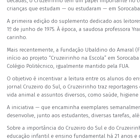
décadas, o Cruzeirinho tem um papel importante no co
crianças que estudam — ou estudaram — em Sorocaba 
A primeira edição do suplemento dedicado aos leitores
1º de junho de 1975. À época, a saudosa professora Y
carinho.
Mais recentemente, a Fundação Ubaldino do Amaral (F
início ao projeto “Cruzeirinho na Escola” em Sorocab
Colégio Politécnico, igualmente mantido pela FUA.
O objetivo é incentivar a leitura entre os alunos do
jornal Cruzeiro do Sul, o Cruzeirinho traz reportagens 
vida animal e assuntos diversos, como saúde, higiene 
A iniciativa — que encaminha exemplares semanalmen
desenvolve, junto aos estudantes, diversas tarefas, a
Sobre a importância do Cruzeiro do Sul e do Cruzeirin
educação infantil e ensino fundamental há 21 anos e 