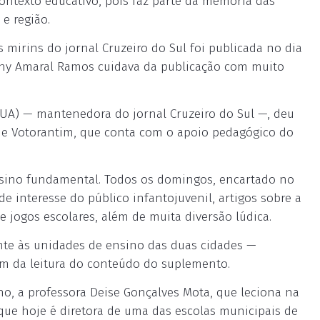
ntexto educativo, pois faz parte da memória das
e região.
 mirins do jornal Cruzeiro do Sul foi publicada no dia
rany Amaral Ramos cuidava da publicação com muito
UA) — mantenedora do jornal Cruzeiro do Sul —, deu
a e Votorantim, que conta com o apoio pedagógico do
 ensino fundamental. Todos os domingos, encartado no
de interesse do público infantojuvenil, artigos sobre a
e jogos escolares, além de muita diversão lúdica.
te às unidades de ensino das duas cidades —
lém da leitura do conteúdo do suplemento.
ho, a professora Deise Gonçalves Mota, que leciona na
que hoje é diretora de uma das escolas municipais de