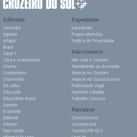
Editorias
Expediente
Sorocaba
Expediente
Agenda
Projeto Memória
Artigos
Política de Privacidade
Brasil
Fale conosco
Canal 1
Casa e Acabamento
Fale com o Cruzeiro
Cinema
Atendimento ao Assinante
Condomínios
Anuncie no Cruzeiro
Cruzeirinho
Anuncie no ClassiCruzeiro
Do Leitor
Publicidade Legal
Educação
Repórter Cidadão
Educa Mais Brasil
Trabalhe Conosco
Esporte
Parceiros
Economia
Editorial
ClassiCruzeiro
Exterior
CruzeiroCard
Guia Saúde
Cruzeiro FM 92.3