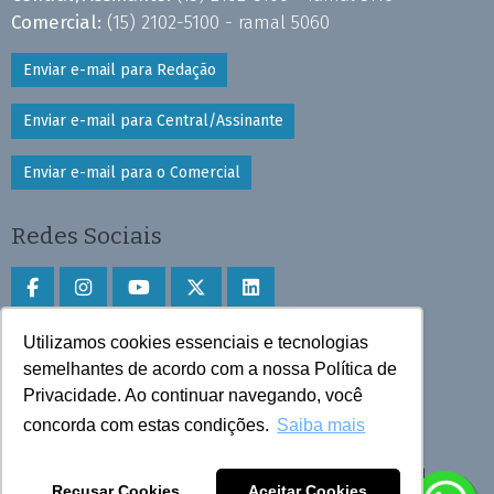
Comercial:
(15) 2102-5100 - ramal 5060
Enviar e-mail para Redação
Enviar e-mail para Central/Assinante
Enviar e-mail para o Comercial
Redes Sociais
Utilizamos cookies essenciais e tecnologias
Faça download do aplicativo
semelhantes de acordo com a nossa Política de
Privacidade. Ao continuar navegando, você
Play Store e App Store
concorda com estas condições.
Saiba mais
Todos os direitos reservados © 2025 Cruzeiro do Sul
Recusar Cookies
Aceitar Cookies