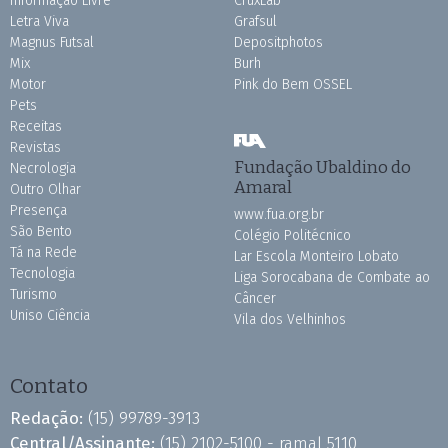
Informação Livre
CruxLab
Letra Viva
Grafsul
Magnus Futsal
Depositphotos
Mix
Burh
Motor
Pink do Bem OSSEL
Pets
Receitas
Revistas
Fundação Ubaldino do
Necrologia
Amaral
Outro Olhar
Presença
www.fua.org.br
São Bento
Colégio Politécnico
Tá na Rede
Lar Escola Monteiro Lobato
Tecnologia
Liga Sorocabana de Combate ao
Turismo
Câncer
Uniso Ciência
Vila dos Velhinhos
Contato
Redação:
(15) 99789-3913
Central/Assinante:
(15) 2102-5100 - ramal 5110