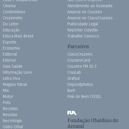
Cinema
Atendimento ao Assinante
Condomínios
Anuncie no Cruzeiro
Cruzeirinho
Anuncie no ClassiCruzeiro
Do Leitor
Publicidade Legal
Educação
Repórter Cidadão
Educa Mais Brasil
Trabalhe Conosco
Esporte
Parceiros
Economia
Editorial
ClassiCruzeiro
Exterior
CruzeiroCard
Guia Saúde
Cruzeiro FM 92.3
Informação Livre
CruxLab
Letra Viva
Grafsul
Magnus Futsal
Depositphotos
Mix
Burh
Motor
Pink do Bem OSSEL
Pets
Receitas
Revistas
Fundação Ubaldino do
Necrologia
Amaral
Outro Olhar