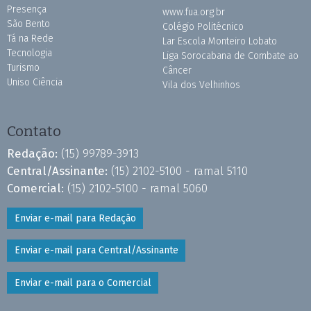
Presença
www.fua.org.br
São Bento
Colégio Politécnico
Tá na Rede
Lar Escola Monteiro Lobato
Tecnologia
Liga Sorocabana de Combate ao
Turismo
Câncer
Uniso Ciência
Vila dos Velhinhos
Contato
Redação:
(15) 99789-3913
Central/Assinante:
(15) 2102-5100 - ramal 5110
Comercial:
(15) 2102-5100 - ramal 5060
Enviar e-mail para Redação
Enviar e-mail para Central/Assinante
Enviar e-mail para o Comercial