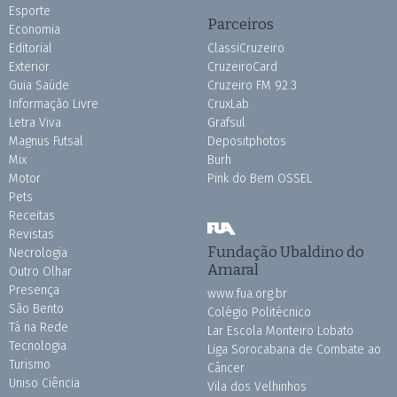
Esporte
Parceiros
Economia
Editorial
ClassiCruzeiro
Exterior
CruzeiroCard
Guia Saúde
Cruzeiro FM 92.3
Informação Livre
CruxLab
Letra Viva
Grafsul
Magnus Futsal
Depositphotos
Mix
Burh
Motor
Pink do Bem OSSEL
Pets
Receitas
Revistas
Fundação Ubaldino do
Necrologia
Amaral
Outro Olhar
Presença
www.fua.org.br
São Bento
Colégio Politécnico
Tá na Rede
Lar Escola Monteiro Lobato
Tecnologia
Liga Sorocabana de Combate ao
Turismo
Câncer
Uniso Ciência
Vila dos Velhinhos