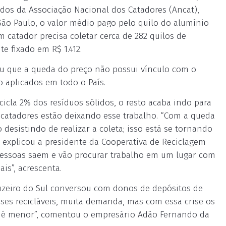
ados da Associação Nacional dos Catadores (Ancat),
 São Paulo, o valor médio pago pelo quilo do alumínio
m catador precisa coletar cerca de 282 quilos de
e fixado em R$ 1.412.
u que a queda do preço não possui vínculo com o
o aplicados em todo o País.
cicla 2% dos resíduos sólidos, o resto acaba indo para
 catadores estão deixando esse trabalho. “Com a queda
desistindo de realizar a coleta; isso está se tornando
 explicou a presidente da Cooperativa de Reciclagem
 pessoas saem e vão procurar trabalho em um lugar com
is”, acrescenta.
ruzeiro do Sul conversou com donos de depósitos de
sses recicláveis, muita demanda, mas com essa crise os
es é menor”, comentou o empresário Adão Fernando da