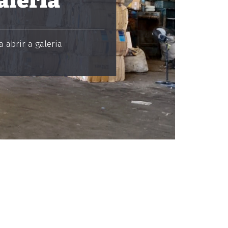
aleria
 abrir a galeria