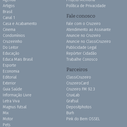
Artigos
Política de Privacidade
Brasil
Fale conosco
Canal 1
Casa e Acabamento
Fale com o Cruzeiro
Cinema
Atendimento ao Assinante
Condomínios
Anuncie no Cruzeiro
Cruzeirinho
Anuncie no ClassiCruzeiro
Do Leitor
Publicidade Legal
Educação
Repórter Cidadão
Educa Mais Brasil
Trabalhe Conosco
Esporte
Parceiros
Economia
Editorial
ClassiCruzeiro
Exterior
CruzeiroCard
Guia Saúde
Cruzeiro FM 92.3
Informação Livre
CruxLab
Letra Viva
Grafsul
Magnus Futsal
Depositphotos
Mix
Burh
Motor
Pink do Bem OSSEL
Pets