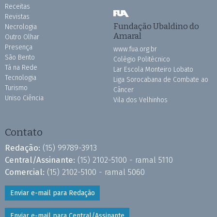
Receitas
Revistas
Fundação Ubaldino do
Necrologia
Amaral
Outro Olhar
Presença
www.fua.org.br
São Bento
Colégio Politécnico
Tá na Rede
Lar Escola Monteiro Lobato
Tecnologia
Liga Sorocabana de Combate ao
Turismo
Câncer
Uniso Ciência
Vila dos Velhinhos
Contato
Redação:
(15) 99789-3913
Central/Assinante:
(15) 2102-5100 - ramal 5110
Comercial:
(15) 2102-5100 - ramal 5060
Enviar e-mail para Redação
Enviar e-mail para Central/Assinante