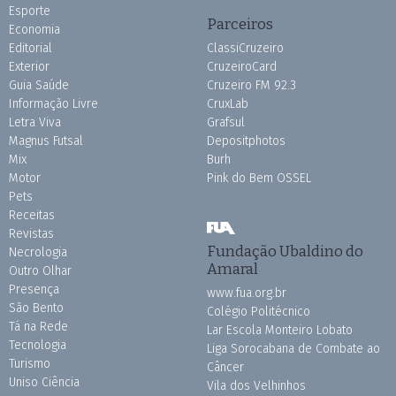
Esporte
Parceiros
Economia
Editorial
ClassiCruzeiro
Exterior
CruzeiroCard
Guia Saúde
Cruzeiro FM 92.3
Informação Livre
CruxLab
Letra Viva
Grafsul
Magnus Futsal
Depositphotos
Mix
Burh
Motor
Pink do Bem OSSEL
Pets
Receitas
Revistas
Fundação Ubaldino do
Necrologia
Amaral
Outro Olhar
Presença
www.fua.org.br
São Bento
Colégio Politécnico
Tá na Rede
Lar Escola Monteiro Lobato
Tecnologia
Liga Sorocabana de Combate ao
Turismo
Câncer
Uniso Ciência
Vila dos Velhinhos