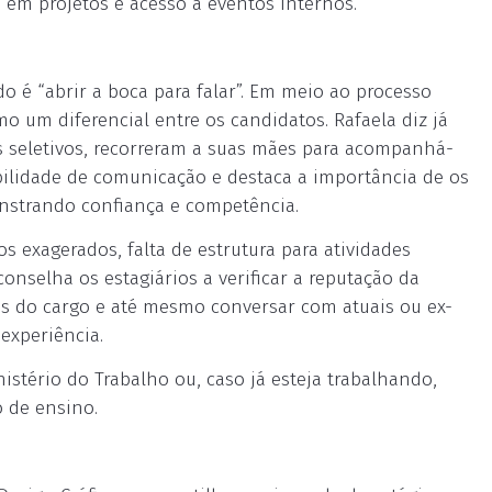
 em projetos e acesso a eventos internos.
o é “abrir a boca para falar”. Em meio ao processo
o um diferencial entre os candidatos. Rafaela diz já
os seletivos, recorreram a suas mães para acompanhá-
abilidade de comunicação e destaca a importância de os
strando confiança e competência.
os exagerados, falta de estrutura para atividades
onselha os estagiários a verificar a reputação da
es do cargo e até mesmo conversar com atuais ou ex-
experiência.
istério do Trabalho ou, caso já esteja trabalhando,
 de ensino.