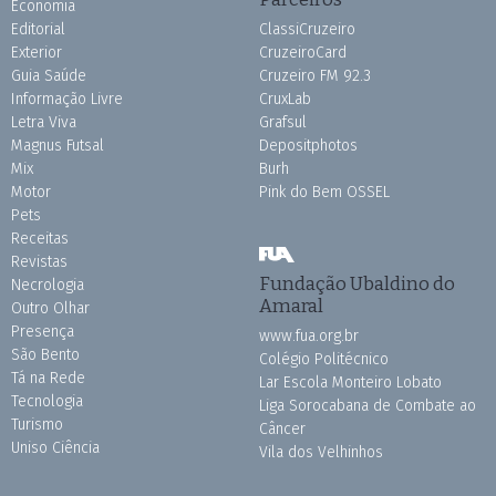
Economia
Editorial
ClassiCruzeiro
Exterior
CruzeiroCard
Guia Saúde
Cruzeiro FM 92.3
Informação Livre
CruxLab
Letra Viva
Grafsul
Magnus Futsal
Depositphotos
Mix
Burh
Motor
Pink do Bem OSSEL
Pets
Receitas
Revistas
Fundação Ubaldino do
Necrologia
Amaral
Outro Olhar
Presença
www.fua.org.br
São Bento
Colégio Politécnico
Tá na Rede
Lar Escola Monteiro Lobato
Tecnologia
Liga Sorocabana de Combate ao
Turismo
Câncer
Uniso Ciência
Vila dos Velhinhos