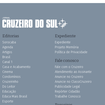
Editorias
Expediente
Sorocaba
Expediente
Agenda
Projeto Memória
Artigos
Política de Privacidade
Brasil
Fale conosco
Canal 1
Casa e Acabamento
Fale com o Cruzeiro
Cinema
Atendimento ao Assinante
Condomínios
Anuncie no Cruzeiro
Cruzeirinho
Anuncie no ClassiCruzeiro
Do Leitor
Publicidade Legal
Educação
Repórter Cidadão
Educa Mais Brasil
Trabalhe Conosco
Esporte
Parceiros