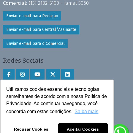
Comercial:
(15) 2102-5100 - ramal 5060
Enviar e-mail para Redação
Enviar e-mail para Central/Assinante
Enviar e-mail para o Comercial
Redes Sociais
Utilizamos cookies essenciais e tecnologias
Faça download do aplicativo
semelhantes de acordo com a nossa Política de
Privacidade. Ao continuar navegando, você
Play Store e App Store
concorda com estas condições.
Saiba mais
Todos os direitos reservados © 2025 Cruzeiro do Sul
Recusar Cookies
Aceitar Cookies