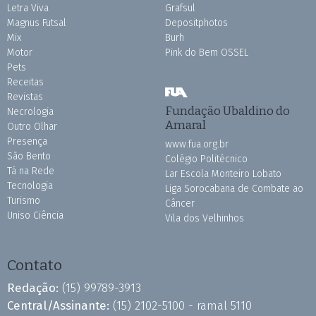
Letra Viva
Grafsul
Magnus Futsal
Depositphotos
Mix
Burh
Motor
Pink do Bem OSSEL
Pets
Receitas
Revistas
Fundação Ubaldino do
Necrologia
Amaral
Outro Olhar
Presença
www.fua.org.br
São Bento
Colégio Politécnico
Tá na Rede
Lar Escola Monteiro Lobato
Tecnologia
Liga Sorocabana de Combate ao
Turismo
Câncer
Uniso Ciência
Vila dos Velhinhos
Contato
Redação:
(15) 99789-3913
Central/Assinante:
(15) 2102-5100 - ramal 5110