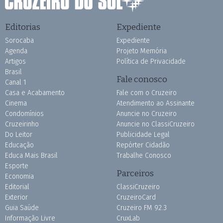
Editorias
Expediente
Sorocaba
Expediente
Agenda
Projeto Memória
Artigos
Política de Privacidade
Brasil
Fale conosco
Canal 1
Casa e Acabamento
Fale com o Cruzeiro
Cinema
Atendimento ao Assinante
Condomínios
Anuncie no Cruzeiro
Cruzeirinho
Anuncie no ClassiCruzeiro
Do Leitor
Publicidade Legal
Educação
Repórter Cidadão
Educa Mais Brasil
Trabalhe Conosco
Esporte
Parceiros
Economia
Editorial
ClassiCruzeiro
Exterior
CruzeiroCard
Guia Saúde
Cruzeiro FM 92.3
Informação Livre
CruxLab