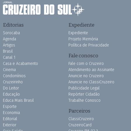
Editorias
Expediente
Sorocaba
Expediente
Agenda
Projeto Memória
Artigos
Política de Privacidade
Brasil
Fale conosco
Canal 1
Casa e Acabamento
Fale com o Cruzeiro
Cinema
Atendimento ao Assinante
Condomínios
Anuncie no Cruzeiro
Cruzeirinho
Anuncie no ClassiCruzeiro
Do Leitor
Publicidade Legal
Educação
Repórter Cidadão
Educa Mais Brasil
Trabalhe Conosco
Esporte
Parceiros
Economia
Editorial
ClassiCruzeiro
Exterior
CruzeiroCard