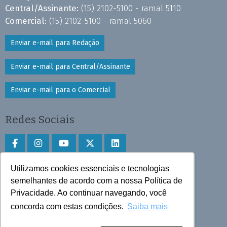
Central/Assinante:
(15) 2102-5100 - ramal 5110
Comercial:
(15) 2102-5100 - ramal 5060
Enviar e-mail para Redação
Enviar e-mail para Central/Assinante
Enviar e-mail para o Comercial
Redes Sociais
Utilizamos cookies essenciais e tecnologias
Faça download do aplicativo
semelhantes de acordo com a nossa Política de
Play Store e App Store
Privacidade. Ao continuar navegando, você
concorda com estas condições.
Saiba mais