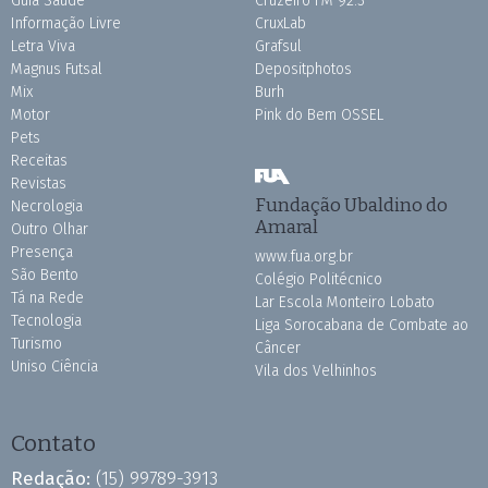
Guia Saúde
Cruzeiro FM 92.3
Informação Livre
CruxLab
Letra Viva
Grafsul
Magnus Futsal
Depositphotos
Mix
Burh
Motor
Pink do Bem OSSEL
Pets
Receitas
Revistas
Fundação Ubaldino do
Necrologia
Amaral
Outro Olhar
Presença
www.fua.org.br
São Bento
Colégio Politécnico
Tá na Rede
Lar Escola Monteiro Lobato
Tecnologia
Liga Sorocabana de Combate ao
Turismo
Câncer
Uniso Ciência
Vila dos Velhinhos
Contato
Redação:
(15) 99789-3913