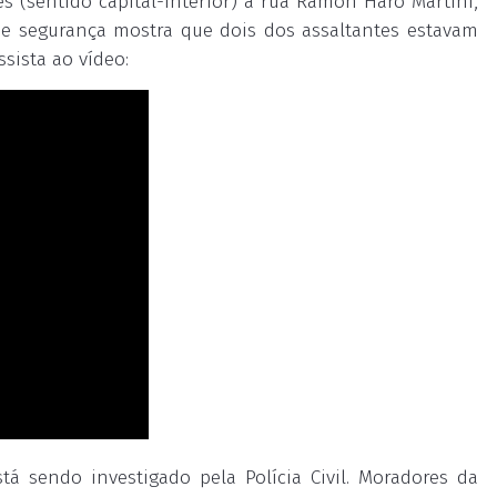
s (sentido capital-interior) à rua Ramon Haro Martini,
de segurança mostra que dois dos assaltantes estavam
sista ao vídeo:
tá sendo investigado pela Polícia Civil. Moradores da