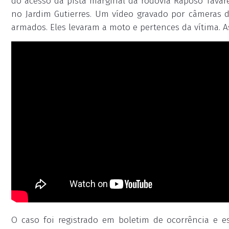
do acesso da pista marginal da rodovia Raposo Tavare
no Jardim Gutierres. Um vídeo gravado por câmeras 
armados. Eles levaram a moto e pertences da vítima. As
O caso foi registrado em boletim de ocorrência e es