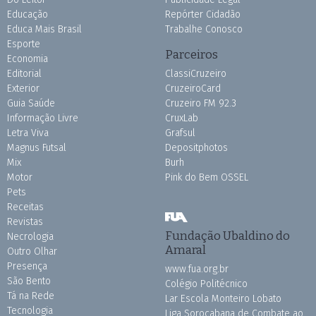
Educação
Repórter Cidadão
Educa Mais Brasil
Trabalhe Conosco
Esporte
Parceiros
Economia
Editorial
ClassiCruzeiro
Exterior
CruzeiroCard
Guia Saúde
Cruzeiro FM 92.3
Informação Livre
CruxLab
Letra Viva
Grafsul
Magnus Futsal
Depositphotos
Mix
Burh
Motor
Pink do Bem OSSEL
Pets
Receitas
Revistas
Fundação Ubaldino do
Necrologia
Amaral
Outro Olhar
Presença
www.fua.org.br
São Bento
Colégio Politécnico
Tá na Rede
Lar Escola Monteiro Lobato
Tecnologia
Liga Sorocabana de Combate ao