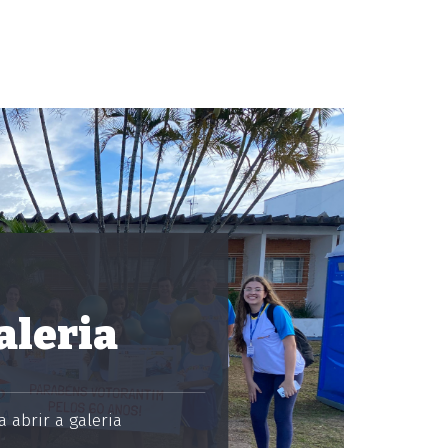
aleria
 abrir a galeria