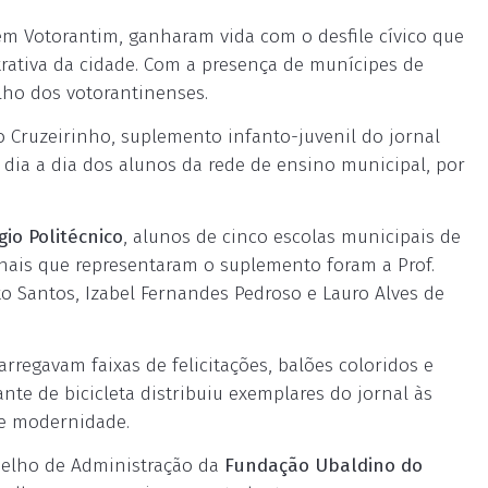
em Votorantim, ganharam vida com o desfile cívico que
rativa da cidade. Com a presença de munícipes de
lho dos votorantinenses.
do Cruzeirinho, suplemento infanto-juvenil do jornal
 dia a dia dos alunos da rede de ensino municipal, por
gio Politécnico
, alunos de cinco escolas municipais de
nais que representaram o suplemento foram a Prof.
to Santos, Izabel Fernandes Pedroso e Lauro Alves de
rregavam faixas de felicitações, balões coloridos e
te de bicicleta distribuiu exemplares do jornal às
 e modernidade.
nselho de Administração da
Fundação Ubaldino do