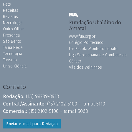
Pets
Receitas
Revistas
Fundação Ubaldino do
Necrologia
Amaral
Outro Olhar
Presença
www.fua.org.br
São Bento
Colégio Politécnico
Tá na Rede
Lar Escola Monteiro Lobato
Tecnologia
Liga Sorocabana de Combate ao
Turismo
Câncer
Uniso Ciência
Vila dos Velhinhos
Contato
Redação:
(15) 99789-3913
Central/Assinante:
(15) 2102-5100 - ramal 5110
Comercial:
(15) 2102-5100 - ramal 5060
Enviar e-mail para Redação