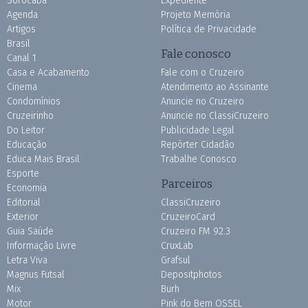
Sorocaba
Expediente
Agenda
Projeto Memória
Artigos
Política de Privacidade
Brasil
Fale conosco
Canal 1
Casa e Acabamento
Fale com o Cruzeiro
Cinema
Atendimento ao Assinante
Condomínios
Anuncie no Cruzeiro
Cruzeirinho
Anuncie no ClassiCruzeiro
Do Leitor
Publicidade Legal
Educação
Repórter Cidadão
Educa Mais Brasil
Trabalhe Conosco
Esporte
Parceiros
Economia
Editorial
ClassiCruzeiro
Exterior
CruzeiroCard
Guia Saúde
Cruzeiro FM 92.3
Informação Livre
CruxLab
Letra Viva
Grafsul
Magnus Futsal
Depositphotos
Mix
Burh
Motor
Pink do Bem OSSEL