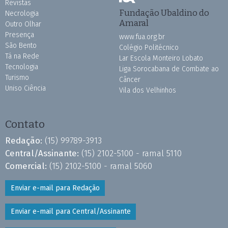
Revistas
Fundação Ubaldino do
Necrologia
Amaral
Outro Olhar
Presença
www.fua.org.br
São Bento
Colégio Politécnico
Tá na Rede
Lar Escola Monteiro Lobato
Tecnologia
Liga Sorocabana de Combate ao
Turismo
Câncer
Uniso Ciência
Vila dos Velhinhos
Contato
Redação:
(15) 99789-3913
Central/Assinante:
(15) 2102-5100 - ramal 5110
Comercial:
(15) 2102-5100 - ramal 5060
Enviar e-mail para Redação
Enviar e-mail para Central/Assinante