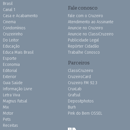
Brasil
Fale conosco
Canal 1
Casa e Acabamento
Fale com o Cruzeiro
Cinema
Atendimento ao Assinante
Condomínios
Anuncie no Cruzeiro
Cruzeirinho
Anuncie no ClassiCruzeiro
Do Leitor
Publicidade Legal
Educação
Repórter Cidadão
Educa Mais Brasil
Trabalhe Conosco
Esporte
Parceiros
Economia
Editorial
ClassiCruzeiro
Exterior
CruzeiroCard
Guia Saúde
Cruzeiro FM 92.3
Informação Livre
CruxLab
Letra Viva
Grafsul
Magnus Futsal
Depositphotos
Mix
Burh
Motor
Pink do Bem OSSEL
Pets
Receitas