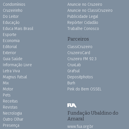
Condomínios
Anuncie no Cruzeiro
Cruzeirinho
Anuncie no ClassiCruzeiro
Do Leitor
Publicidade Legal
Educação
Repórter Cidadão
Educa Mais Brasil
Trabalhe Conosco
Esporte
Parceiros
Economia
Editorial
ClassiCruzeiro
Exterior
CruzeiroCard
Guia Saúde
Cruzeiro FM 92.3
Informação Livre
CruxLab
Letra Viva
Grafsul
Magnus Futsal
Depositphotos
Mix
Burh
Motor
Pink do Bem OSSEL
Pets
Receitas
Revistas
Fundação Ubaldino do
Necrologia
Amaral
Outro Olhar
Presença
www.fua.org.br