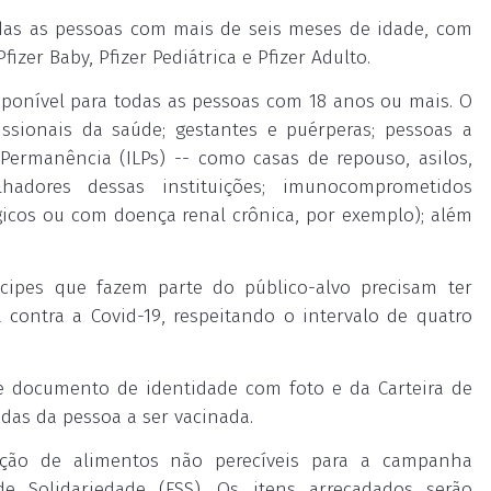
odas as pessoas com mais de seis meses de idade, com
zer Baby, Pfizer Pediátrica e Pfizer Adulto.
disponível para todas as pessoas com 18 anos ou mais. O
issionais da saúde; gestantes e puérperas; pessoas a
Permanência (ILPs) -- como casas de repouso, asilos,
lhadores dessas instituições; imunocomprometidos
gicos ou com doença renal crônica, por exemplo); além
cipes que fazem parte do público-alvo precisam ter
contra a Covid-19, respeitando o intervalo de quatro
de documento de identidade com foto e da Carteira de
das da pessoa a ser vacinada.
ação de alimentos não perecíveis para a campanha
e Solidariedade (FSS). Os itens arrecadados serão