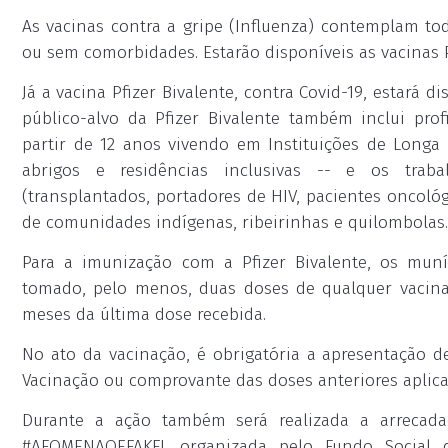
As vacinas contra a gripe (Influenza) contemplam t
ou sem comorbidades. Estarão disponíveis as vacinas Pfi
Já a vacina Pfizer Bivalente, contra Covid-19, estará 
público-alvo da Pfizer Bivalente também inclui prof
partir de 12 anos vivendo em Instituições de Longa 
abrigos e residências inclusivas -- e os traba
(transplantados, portadores de HIV, pacientes oncoló
de comunidades indígenas, ribeirinhas e quilombolas.
Para a imunização com a Pfizer Bivalente, os muní
tomado, pelo menos, duas doses de qualquer vacina 
meses da última dose recebida.
No ato da vacinação, é obrigatória a apresentação 
Vacinação ou comprovante das doses anteriores aplica
Durante a ação também será realizada a arrecad
#AFOMENAOEFAKE!, organizada pelo Fundo Social d